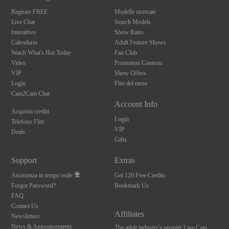
Register FREE
Modelle ricercate
Live Chat
Search Models
Interattivo
Show Rates
Calendario
Adult Feature Shows
Watch What's Hot Today
Fan Club
Video
Promotion Contests
VIP
Show Offers
Login
Flirt del mese
Cam2Cam Chat
Account Info
Acquista crediti
Login
Telefono Flirt
VIP
Deals
Gifts
Support
Extras
Assistenza in tempo reale
Get 120 Free Credits
Forgot Password?
Bookmark Us
FAQ
Contact Us
Affiliates
Newsletters
News & Announcements
The adult industry's premier Live Cam