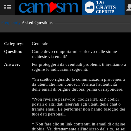
120
GRATIS
User
CREDITI!
status
Frequently
Asked Questions
Category:
Generale
Question:
Come devo comportarmi se ricevo delle strane
LIMITED TIME OFFER!
richieste via email?
Answer:
Per proteggerti da eventuali problemi, ti invitiamo a
seguire le indicazioni seguenti:
*Sii scettico riguardo le comunicazioni provenienti
da utenti che non conosci. Verifica l'autenticità
delle email di origine dubbia, prima di rispondere.
*Non rivelare password, codici PIN, ZIP, codici
postali o altri dati riservati agli utenti delle chat o
tramite email. Le performer non hanno bisogno dei
tuoi dati personali.
* Non fare clic su link contenuti in email di origine
dubbia. Vai direttamente all'indirizzo del sito, se sei