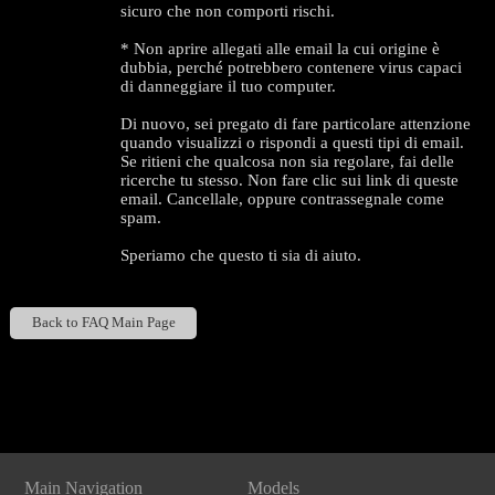
sicuro che non comporti rischi.
* Non aprire allegati alle email la cui origine è
dubbia, perché potrebbero contenere virus capaci
di danneggiare il tuo computer.
Di nuovo, sei pregato di fare particolare attenzione
quando visualizzi o rispondi a questi tipi di email.
Se ritieni che qualcosa non sia regolare, fai delle
ricerche tu stesso. Non fare clic sui link di queste
email. Cancellale, oppure contrassegnale come
spam.
120
Speriamo che questo ti sia di aiuto.
Back to FAQ Main Page
F
R
E
E
C
R
E
DI
T
Show
Show
Show
Show
DM
DM
DM
DM
S
Main Navigation
Models